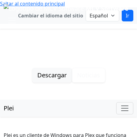
Saltar al contenido principal
MCV Software
Cambiar idioma
Cambiar el idioma del sitio
Ir
Plei
Reproductor accesible de Plex para Windows
Descargar
Noticias
Plei
Navegación de Plei
Plei es un cliente de Windows para Plex que funciona