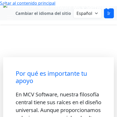
Saltar al contenido principal
MCV Software
Cambiar idioma
Cambiar el idioma del sitio
Ir
Apoya nuestra misión
Sosteniendo la ingeniería accesible e
iniciativas abiertas
Por qué es importante tu
apoyo
En MCV Software, nuestra filosofía
central tiene sus raíces en el diseño
universal. Aunque proporcionamos