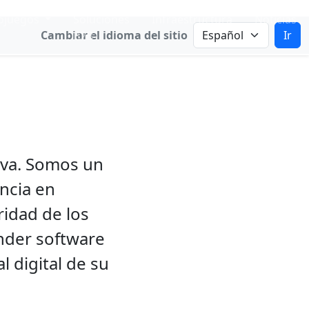
ojuegos
Soluciones
Infraestructura
Noticias
Cambiar el idioma del sitio
Ir
B2B
B
ativa
iva. Somos un
ncia en
ridad de los
nder software
l digital de su