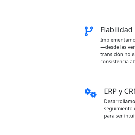
Fiabilida
Implementamos 
—desde las vent
transición no e
consistencia ab
ERP y CR
Desarrollamos
seguimiento d
para ser intui