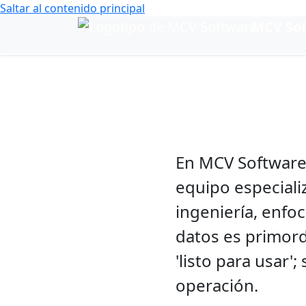
Saltar al contenido principal
MCV So
Cambiar idioma
Soft
En MCV Software
equipo especial
ingeniería, enfo
datos es primord
'listo para usar';
operación.