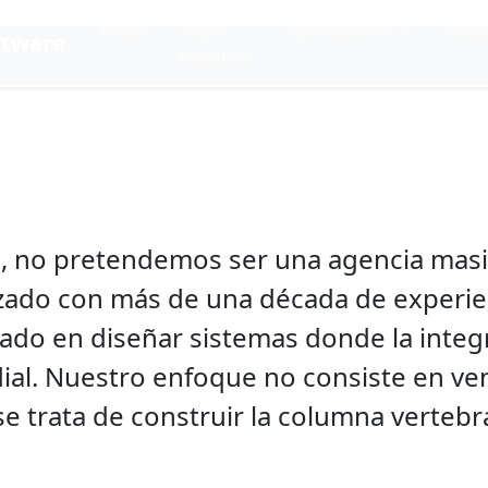
Inicio
Sobre
Aplicaciones
Audi
ftware
nosotros
Soluciones B2
ware a medida para la certeza oper
, no pretendemos ser una agencia mas
izado con más de una década de experie
cado en diseñar sistemas donde la integ
ial. Nuestro enfoque no consiste en ve
 se trata de construir la columna vertebra