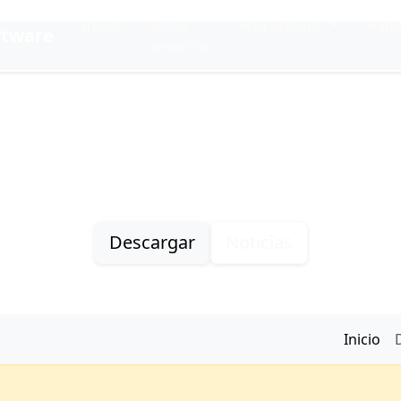
Inicio
Sobre
Aplicaciones
Audi
ftware
nosotros
Plei
Reproductor accesible de Plex para Windows
Descargar
Noticias
Inicio