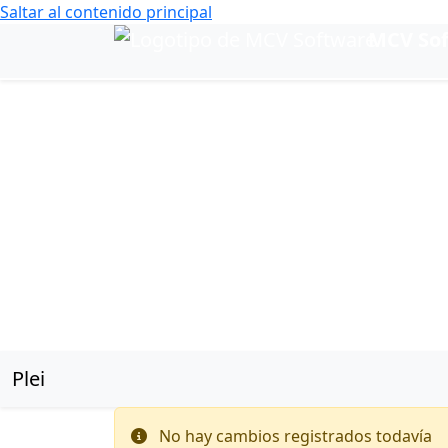
Saltar al contenido principal
MCV So
Cambiar idioma
Plei
Navegación de Plei
No hay cambios registrados todavía