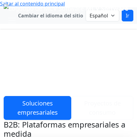
Saltar al contenido principal
MCV Software
Cambiar idioma
Cambiar el idioma del sitio
Ir
Centro de Software de
MCV
Ingeniería para la certeza operativa.
Diseñando para cada ser humano.
Soluciones
Proyectos de
empresariales
consumo
B2B: Plataformas empresariales a
medida