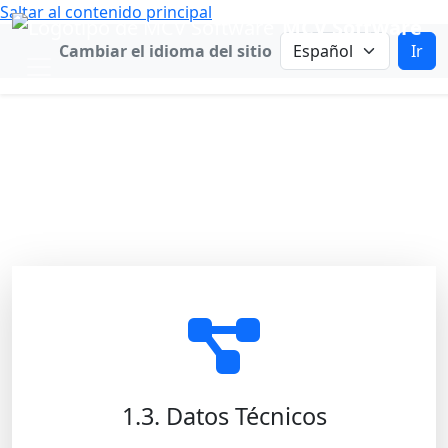
Saltar al contenido principal
MCV Software
Cambiar idioma
Cambiar el idioma del sitio
Ir
Continúe con su
cuenta de Google
Elija la mejor forma en que podemos
ayudarle.
1.3. Datos Técnicos