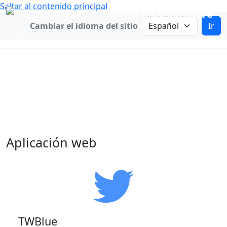
Saltar al contenido principal
MCV Software
Cambiar idioma
Cambiar el idioma del sitio
Ir
Lista de cambios de
{project}
Una colección de software accesible y
Diseño Universal.
Aplicación web
TWBlue