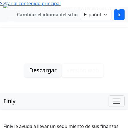
Saltar al contenido principal
MCV Software
Cambiar idioma
Cambiar el idioma del sitio
Ir
Finly
Tome el control de sus finanzas
Descargar
Versión web
Finly
Subnavegación de Finly
Finly le ayuda a llevar un seguimiento de sus finanzas