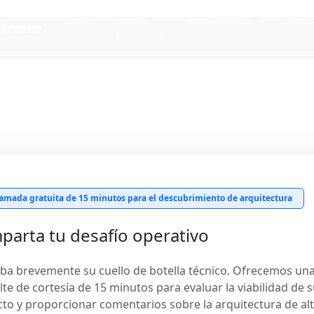
Inicio
Sobre
Aplicaciones
Audi
ftware
nosotros
3. Datos Técni
ectamente con nuestro equipo de i
amada gratuita de 15 minutos para el descubrimiento de arquitectura
arta tu desafío operativo
ba brevemente su cuello de botella técnico. Ofrecemos un
te de cortesía de 15 minutos para evaluar la viabilidad de s
to y proporcionar comentarios sobre la arquitectura de al