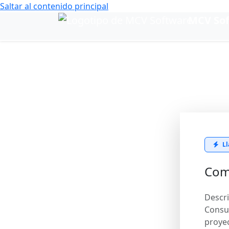
Saltar al contenido principal
MCV So
Cambiar idioma
1.
Habla dir
Ll
Comp
Descri
Consul
proyec