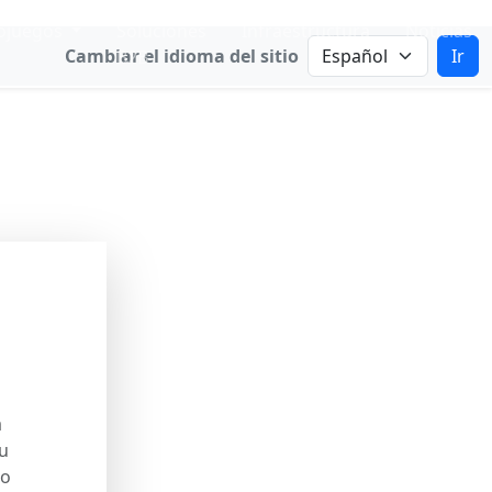
ojuegos
Soluciones
Infraestructura
Noticias
Cambiar el idioma del sitio
Ir
B2B
cos
ngeniería.
a
u
to